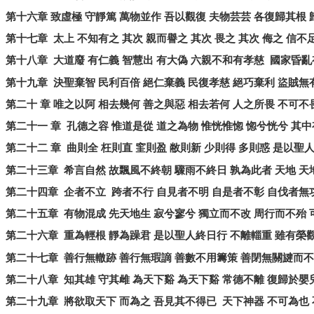
第十六章
致虛極
守靜篤
萬物並作
吾以觀復
夫物芸芸
各復歸其根
第十七章
太上
不知有之
其次
親而譽之
其次
畏之
其次
侮之
信不
第十八章
大道廢
有仁義
智慧出
有大偽
六親不和有孝慈
國家昏亂
第十九章
決聖棄智
民利百倍
絕仁棄義
民復孝慈
絕巧棄利
盜賊無
第二十
章
唯之以阿
相去幾何
善之與惡
相去若何
人之所畏
不可不
第二十一
章
孔德之容
惟道是從
道之為物
惟恍惟惚
惚兮恍兮
其中
第二十二
章
曲則全
枉則直
窐則盈
敝則新
少則得
多則惑
是以聖
第二十三章
希言自然
故飄風不終朝
驟雨不終日
孰為此者
天地
天
第二十四章
企者不立
跨者不行
自見者不明
自是者不彰
自伐者無
第二十五章
有物混成
先天地生
寂兮寥兮
獨立而不改
周行而不殆
第二十六章
重為輕根
靜為躁君
是以聖人終日行
不離輜重
雖有榮
第二十七章
善行無轍跡
善行無瑕謫
善數不用籌策
善閉無關旔而不
第二十八章
知其雄
守其雌
為天下谿
為天下谿
常德不離
復歸於嬰
第二十九章
將欲取天下
而為之
吾見其不得已
天下神器
不可為也