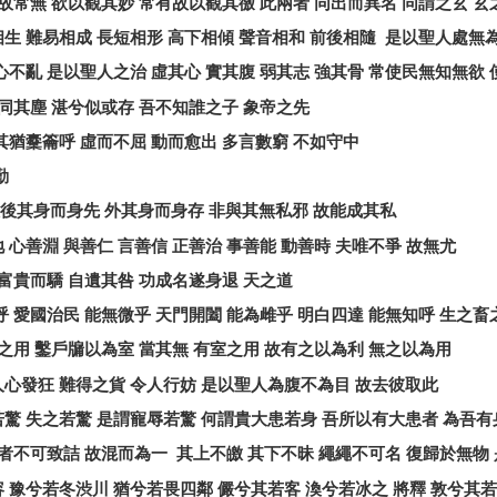
故常無
欲以觀其妙
常有故以觀其徼
此兩者
同出而異名
同謂之玄
玄
相生
難易相成
長短相形
高下相傾
聲音相和
前後相隨
是以聖人處無
心不亂
是以聖人之治
虛其心
實其腹
弱其志
強其骨
常使民無知無欲
同其塵
湛兮似或存
吾不知誰之子
象帝之先
其猶櫜籥呼
虛而不屈
動而愈出
多言數窮
不如守中
勤
後其身而身先
外其身而身存
非與其無私邪
故能成其私
地
心善淵
與善仁
言善信
正善治
事善能
動善時
夫唯不爭
故無尤
富貴而驕
自遺其咎
功成名遂身退
天之道
呼
愛國治民
能無微乎
天門開闔
能為雌乎
明白四達
能無知呼
生之畜
之用
鑿戶牖以為室
當其無
有室之用
故有之以為利
無之以為用
人心發狂
難得之貨
令人行妨
是以聖人為腹不為目
故去彼取此
若驚
失之若驚
是謂寵辱若驚
何謂貴大患若身
吾所以有大患者
為吾有
者不可致詰
故混而為一
其上不皦
其下不昧
繩繩不可名
復歸於無物
容
豫兮若冬渋川
猶兮若畏四鄰
儼兮其若客
渙兮若冰之
將釋
敦兮其若