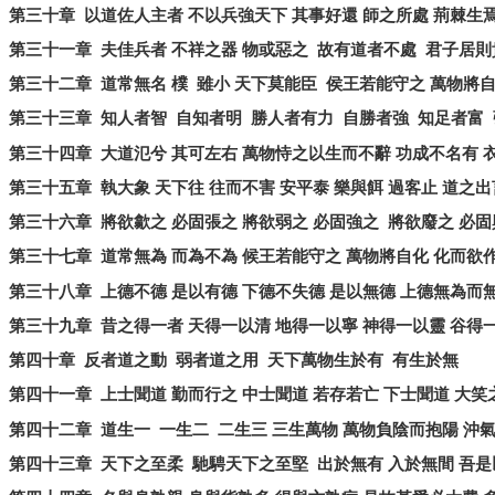
第三十章
以道佐人主者
不以兵強天下
其事好還
師之所處
荊棘生
第三十一章
夫佳兵者
不祥之器
物或惡之
故有道者不處
君子居則
第三十二章
道常無名
樸
雖小
天下莫能臣
侯王若能守之
萬物將
第三十三章
知人者智
自知者明
勝人者有力
自勝者強
知足者富
第三十四章
大道氾兮
其可左右
萬物恃之以生而不辭
功成不名有
第三十五章
執大象
天下往
往而不害
安平泰
樂與餌
過客止
道之出
第三十六章
將欲歙之
必固張之
將欲弱之
必固強之
將欲廢之
必固
第三十七章
道常無為
而為不為
候王若能守之
萬物將自化
化而欲
第三十八章
上德不德
是以有德
下德不失德
是以無德
上德無為而
第三十九章
昔之得一者
天得一以清
地得一以寧
神得一以靈
谷得
第四十章
反者道之動
弱者道之用
天下萬物生於有
有生於無
第四十一章
上士聞道
勤而行之
中士聞道
若存若亡
下士聞道
大笑
第四十二章
道生一
一生二
二生三
三生萬物
萬物負陰而抱陽
沖
第四十三章
天下之至柔
馳騁天下之至堅
出於無有
入於無間
吾是