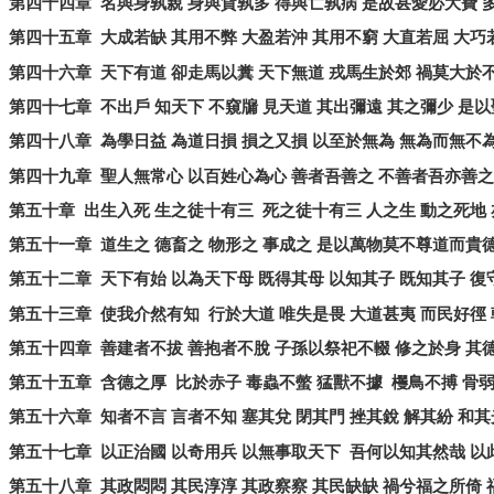
第四十四章
名與身孰親
身與貨孰多
得與亡孰病
是故甚愛必大費
第四十五章
大成若缺
其用不弊
大盈若沖
其用不窮
大直若屈
大巧
第四十六章
天下有道
卻走馬以糞
天下無道
戎馬生於郊
禍莫大於
第四十七章
不出戶
知天下
不窺牖
見天道
其出彌遠
其之彌少
是以
第四十八章
為學日益
為道日損
損之又損
以至於無為
無為而無不
第四十九章
聖人無常心
以百姓心為心
善者吾善之
不善者吾亦善之
第五十章
出生入死
生之徒十有三
死之徒十有三
人之生
動之死地
第五十一章
道生之
德畜之
物形之
事成之
是以萬物莫不尊道而貴
第五十二章
天下有始
以為天下母
既得其母
以知其子
既知其子
復
第五十三章
使我介然有知
行於大道
唯失是畏
大道甚夷
而民好徑
第五十四章
善建者不拔
善抱者不脫
子孫以祭祀不輟
修之於身
其
第五十五章
含德之厚
比於赤子
毒蟲不螫
猛獸不據
欔鳥不搏
骨
第五十六章
知者不言
言者不知
塞其兌
閉其門
挫其銳
解其紛
和其
第五十七章
以正治國
以奇用兵
以無事取天下
吾何以知其然哉
以
第五十八章
其政悶悶
其民淳淳
其政察察
其民缺缺
禍兮福之所倚