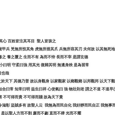
其心
百姓皆注其耳目
聖人皆孩之
被甲兵
兇無所投其角
虎無所措其爪
兵無所容其刃
夫何故
以其無死地
毒之
養之覆之
生而不有
為而不恃
長而不宰
是謂玄德
小曰明
守柔曰強
用其光
復歸其明
無遺身殃
是為習常
道也哉
之於天下
其德乃普
故以身觀身
以家觀家
以鄉觀鄉
以邦觀邦
以天下觀
知合曰常
知常曰明
益生曰祥
心使氣曰
強
物壯則老
謂之不道
不道早
害
不可得而貴
不可得而賤
故為天下貴
令滋彰
盜賊多有
故聖人云
我無為而民自化
我好靜而民自正
我無事
是以聖人方而不割
廉而不劌
直而不肆
光而不耀