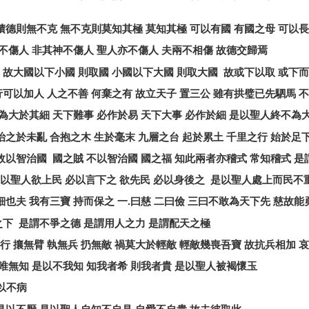
積德則無不克
無不克則莫知其極
莫知其極
可以有國
有國之母
可以長
不傷人
非其神不傷人
聖人亦不傷人
夫兩不相傷
故德交歸焉
故大國以下小國
則取國
小國以下大國
則取大國
故或下以取
或下而
行可以加人
人之不善
何棄之有
故立天子
置三公
雖有拱璧已先駟馬
不
為大於其細
天下難事
必作於易
天下大事
必作於細
是以聖人終不為
治之於未亂
合抱之木
生於毫末
九層之台
起於累土
千里之行
始於足
故以智治國
國之賊
不以智治國
國之福
知此兩者亦稽式
常知稽式
是
以聖人欲上民
必以言下之
欲先民
必以身後之
是以聖人處上而民不
細也夫
我有三寶
持而保之
一
.
曰慈
二曰儉
三曰不敢為天下先
慈故能
之下
是謂不爭之德
是謂用人之力
是謂配天之極
行
攘無臂
執無兵
扔無敵
禍莫大於輕敵
輕敵幾喪吾寶
故抗兵相加
哀
唯無知
是以不我知
知我者希
則我者貴
是以聖人被褐懷玉
以不病