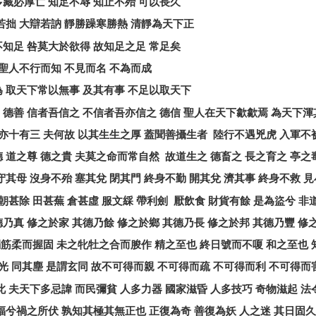
多藏必厚亡
知足不辱
知止不殆
可以長久
若拙
大辯若訥
靜勝躁寒勝熱
清靜為天下正
不知足
咎莫大於欲得
故知足之足
常足矣
聖人不行而知
不見而名
不為而成
為
取天下常以無事
及其有事
不足以取天下
德善
信者吾信之
不信者吾亦信之
德信
聖人在天下歙歙焉
為天下渾
亦十有三
夫何故
以其生生之厚
蓋聞善攝生者
陸行不遇兇虎
入軍不
德
道之尊
德之貴
夫莫之命而常自然
故道生之
德畜之
長之育之
亭之
守其母
沒身不殆
塞其兌
閉其門
終身不勤
開其兌
濟其事
終身不救
見
朝甚除
田甚蕪
倉甚虛
服文綵
帶利劍
厭飲食
財貨有餘
是為盜兮
非
德乃真
修之於家
其德乃餘
修之於鄉
其德乃長
修之於邦
其德乃豐
修
弱筋柔而握固
未之牝牡之合而朘作
精之至也
終日號而不嗄
和之至也
光
同其塵
是謂玄同
故不可得而親
不可得而疏
不可得而利
不可得而
此
夫天下多忌諱
而民彌貧
人多力器
國家滋昏
人多技巧
奇物滋起
法
福兮禍之所伏
孰知其極其無正也
正復為奇
善復為妖
人之迷
其日固久