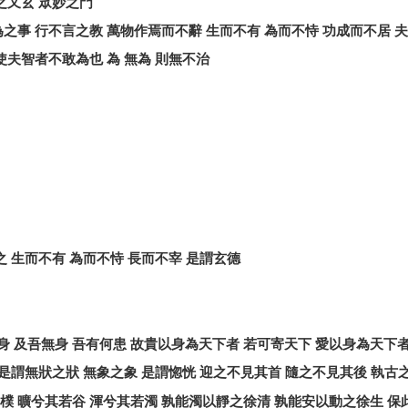
之又玄
眾妙之門
為之事
行不言之教
萬物作焉而不辭
生而不有
為而不恃
功成而不居
夫
使夫智者不敢為也
為
無為
則無不治
之
生而不有
為而不恃
長而不宰
是謂玄德
身
及吾無身
吾有何患
故貴以身為天下者
若可寄天下
愛以身為天下
是謂無狀之狀
無象之象
是謂惚恍
迎之不見其首
隨之不見其後
執古
樸
曠兮其若谷
渾兮其若濁
孰能濁以靜之徐清
孰能安以動之徐生
保