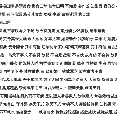
歸根曰靜
是謂復命
復命曰常
知常曰明
不知常
妄作凶
知常容
容乃公
足焉
有不信焉
悠兮其貴言
功成
事遂
百姓皆謂
我自然
有忠臣
有
此三者以為文不足
故令有所屬
見速抱樸
少私寡欲
絕學無憂
畏
荒兮其未央哉
眾人熙熙
如享太牢
如登春台
我獨泊兮
其未兆
如嬰
有象
恍兮惚兮
其中有物
窈兮冥兮
其中有精其精甚真
其中有信
自古
人抱一為天下事式
不自見
故明
不自是
故彰
不自伐
故有功
不自衿
故
地尚不能久
而況於人呼
故從事於道者
同於道
德者
同於德
失者
同於
功
自衿者不長
其在道也
曰
餘食贅行
物或惡之
故有道者不處
可以為天地母
吾不知其名
強字之曰道
強為之名曰大
大曰逝
逝曰遠
觀
燕處超然
奈何萬乘之主
而以身輕天下
輕則失根
躁者失君
可開
善結無繩約而不可解
是以聖人常善救人
故無棄人
常善救物
故
兒
知其白
守其黑
為天下式
為天下式
常德不弍
復歸於無極
知其榮
守
不可執也
為者敗之
執者失之
故物或行或隨
或歔或吹
或強或贏