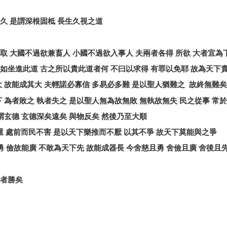
久
是謂深根固柢
長生久視之道
取
大國不過欲兼畜人
小國不過欲入事人
夫兩者各得
所欲
大者宜為
如坐進此道
古之所以貴此道者何
不曰以求得
有罪以免耶
故為天下
大
故能成其大
夫輕諾必寡信
多易必多難
是以聖人猶難之
故終無難矣
下
為者敗之
執者失之
是以聖人無為故無敗
無執故無失
民之從事
常於
謂玄德
玄德深矣遠矣
與物反矣
然後乃至大順
重
處前而民不害
是以天下樂推而不厭
以其不爭
故天下莫能與之爭
勇
儉故能廣
不敢為天下先
故能成器長
今舍慈且勇
舍儉且廣
舍後且
者勝矣