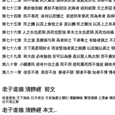
第七十二章
民不畏威
則大威至
無狎其所居
無厭其所生
夫唯不厭
第七十三章
勇於敢則殺
勇於不敢則活
此兩者
或利或害
天之所惡
第七十四章
民不畏死
奈何以死懼之
若使民常畏死
而為奇者
吾得
第七十五章
民之饑
以其上食稅之多
是以饑
民之難治
以其上之有
第七十六章
人之生也柔弱
其死也堅強
草木之生也柔弱
其死也枯槁
第七十七章
天之道
其猶張弓與
高者抑之
下者舉之
有餘者損之
不
第七十八章
天下莫柔弱於水
而攻堅強者莫之能勝
以其無以易之
弱
第七十九章
和大怨
必有餘怨
安可以為善
是以聖人執左契
而不責
第八十章
小國寡民
使有什伯之器
而不用
使民重死而不遠徒
雖有
第八十一章
信言不美
美言不信
善者不辯
辯者不善
知者不博
博
老子道德
清靜經
前文
世道衰危
天下溺矣
日月來往
天有無窮之變幻
運數轉移
實現堪憐
之景象
嘆
古不泯之業
老子道德
清靜經
本文
..