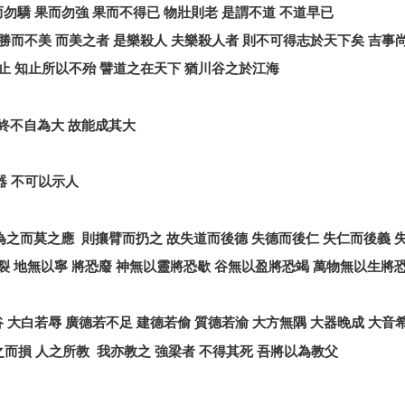
而勿驕
果而勿強
果而不得已
物壯則老
是謂不道
不道早已
勝而不美
而美之者
是樂殺人
夫樂殺人者
則不可得志於天下矣
吉事
止
知止所以不殆
譬道之在天下
猶川谷之於江海
終不自為大
故能成其大
器
不可以示人
為之而莫之應
則攘臂而扔之
故失道而後德
失德而後仁
失仁而後義
裂
地無以寧
將恐廢
神無以靈將恐歇
谷無以盈將恐竭
萬物無以生將
谷
大白若辱
廣德若不足
建德若偷
質德若渝
大方無隅
大器晚成
大音
之而損
人之所教
我亦教之
強梁者
不得其死
吾將以為教父