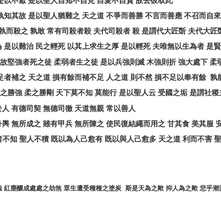
是以不厭
是以聖人自知不自見
自愛不自貴
故去彼取此
孰知其故
是以聖人猶難之
天之道
不爭而善勝
不言而善應
不召而自來
執而殺之
孰敢
常有司殺者殺
夫代司殺者
殺
是謂代大匠斲
夫代大匠
為
是以難治
民之輕死
以其上求生之厚
是以輕死
夫唯無以生為者
是賢
故堅強者死之徒
柔弱者生之徒
是以兵強則滅
木強則折
強大處下
柔
足者補之
天之道
損有餘而補不足
人之道
則不然
損不足以奉有餘
孰
之勝強
柔之勝剛
天下莫不知
莫能行
是以聖人云
受國之垢
是謂社稷
於人
有德司契
無德司徹
天道無親
常以善人
舟輿
無所成之
雖有甲兵
無所陳之
使民復結繩而用之
甘其食
美其服
者不知
聖人不積
既以為人己愈有
既以與人己愈多
天之道
利而不害
哉
紅塵釀成處處之劫煞
眾生遭受種種之塗炭
斯是天為之歟
抑人為之歟
悲乎潮