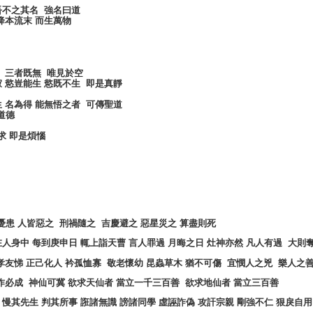
吾不之其名
強名曰道
降本流末
而生萬物
三者既無
唯見於空
寂
慾豈能生
慾既不生
即是真靜
生
名為得
能無悟之者
可傳聖道
道德
求
即是煩惱
憂患
人皆惡之
刑禍隨之
吉慶避之
惡星災之
算盡則死
在人身中
每到庚申日
輒上詣天曹
言人罪過
月晦之日
灶神亦然
凡人有過
大則
孝友悌
正己化人
衿孤恤寡
敬老懷幼
昆蟲草木
猶不可傷
宜憫人之兇
樂人之
作必成
神仙可冀
欲求天仙者
當立一千三百善
欲求地仙者
當立三百善
慢其先生
判其所事
誑諸無識
謗諸同學
虛誣詐偽
攻訐宗親
剛強不仁
狠戾自用