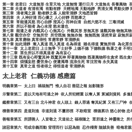
第一章
老君曰
大道無形
生育天地
大道無情
運行日月
大道無名
長養萬物
第二章
夫道者
有清有濁
有動有靜
天輕地濁
天動地靜
男清女濁
男動女靜
第三章
清者濁之源
動者靜之基
人能常清靜
天地悉皆歸
第四章
夫
人神好清
而心擾之
人心好靜
而慾牽之
第五章
常能遣其慾
而心自靜
澄其心
而神自清
自然六慾不生
三毒消滅
第六章
所以不能者
為心未澄
慾未遣也
第七章
能遣之者
內觀其心
心無其心
外觀其形
形無其形
遠觀其物
物無其物
第八章
觀空亦空
空無所空
所空既無
無無亦無
無無既無
湛然常寂
寂無所
第九章
真常應物
真常得性
常應常靜
常清靜矣
第十章
如此清靜
漸入真道
既入真道
名為得道
雖名得道
實無所得
為化眾
第十一章
太上老君曰
上士無爭
下士好爭
上德不德
下德執德
執著之者
不明
第十二章
眾生所以不得真道者
為有妄心
第十三章
既有妄心即驚其神
既驚其神
即著萬物物
既著萬物即生貪求
既生貪
第十四章
煩惱妄想
憂苦身心
便遭濁辱
流浪生死
常沈苦海
永失真道
第十五章
真常之道
悟者得之
得悟道者
常清靜矣
太上老君
仁義功德
感應篇
明義章第一
太上曰
禍福無門
惟人自召
善惡之報
如影隨形
示警章第二
是以天地有司過之神
依人所犯輕重
以奪人算
算減則貧耗
多逢
鑑察章第三
又有三台
北斗神君
在人頭上
錄人罪過
奪其紀算
又有三尸神
積善章第四
是道則進
非道則退
不屢邪徑
不欺暗室
積德累功
慈心於物
忠
善報章第五
所謂善人
人皆敬之
天道佑之
福祿隨之
眾邪遠之
神靈衛之
所
諸惡章第六
苟或非義而動
背理而行
以惡為能
忍作殘害
陰賊良善
暗侮君親