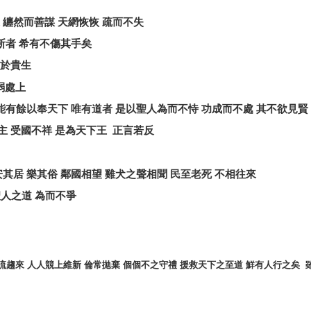
纏然而善謀
天網恢恢
疏而不失
斲者
希有不傷其手矣
於貴生
弱處上
能有餘以奉天下
唯有道者
是以聖人為而不恃
功成而不處
其不欲見賢
主
受國不祥
是為天下王
正言若反
安其居
樂其俗
鄰國相望
雞犬之聲相聞
民至老死
不相往來
聖人之道
為而不爭
流趨來
人人競上維新
倫常拋棄
個個不之守禮
援救天下之至道
鮮有人行之矣