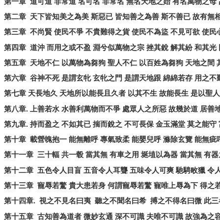
第一章
道可道
非常道
名可名
非常名
無名天地之始
有名萬物之母
第二章
天下皆知美之為美
斯惡已
皆知善之為善
斯不善已
故有無
第三章
不尚賢
使民不爭
不貴難得之貨
使民不為盜
不見可欲
使民
第四章
道沖
而用之或不盈
淵兮似萬物之宗
挫其銳
解其紛
和其光
第五章
天地不仁
以萬物為芻狗
聖人不仁
以百姓為芻狗
天地之間
第六章
谷神不死
是謂玄牝
玄牝之門
是謂天地跟
綿綿若存
用之不
第七章
天長地久
天地所以能長且久者
以其不生
故能長生
是以聖人
第八章
.
上善若水
水善利萬物而不爭
處眾人之所惡
故幾於道
居善
第九章
.
持而盈之
不如其已
揣而銳之
不可長保
金玉滿堂
莫之能守
第十章
載營魄抱一
能無離呼
專氣致柔
能嬰兒呼
滌除玄覽
能無疵
第十一章
三十輻
共一毂
當其無
有車之用
埏埴以為器
當其無
有器
第十二章
五色令人目盲
五音令人耳聾
五味令人可爽
馳騁畋獵
令
第十三章
寵辱若驚
貴大患若身
何謂寵辱若驚
寵唯上辱為下
得之
第十四章
.
視之不見名曰夷
聽之不聞名曰希
搏之不得名曰微
此三
第十五章
古知善為道者
微妙玄通
深不可識
夫唯不可識
故強為之