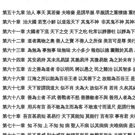
第五十九章
治人
事天
莫若嗇
夫唯嗇
是謂早服
早服謂之重積德
重
第六十章
治大國
若烹小鮮
以道蒞天下
其鬼不神
非其鬼不神
其神
第六十一章
大國者下流
天下之交
天下之牝
牝常以靜勝牡
以靜為下
第六十二章
道者萬物之奧
善人之寶
不善人之所保
美言可是尊
美
第六十三章
為無為
事無事
味無味
大小多少
報怨以德
圖難於其易
第六十四章
其安易持
其未兆易謀
其脆易泮
其微易散
為之於未有
第六十五章
古之善為道者
非以明民
將以愚之
民之難治
以其智多
第六十六章
江海之所以能為百谷王者
以其善下之
故能為百谷王
是
第六十七章
天下皆謂我道大
似不肖
夫為大
故似不肖
若肖
久矣其
第六十八章
善為士者
不武
善戰者不怒
善勝敵者不與
善用人者為
第六十九章
用兵有言
吾不敢為主而為客
不敢進寸而退尺
是謂行無
第七十章
吾言甚易知
甚易行
天下莫能知
莫能行
言有宗
事有君
夫
第七十一章
知
不知
上
不知
知
病
聖人不病
以其病病
夫唯病病
是