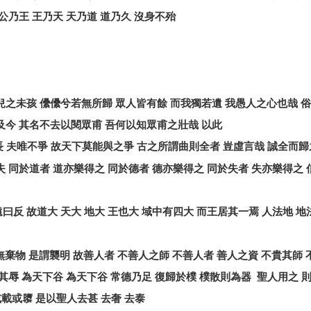
公乃王
王乃天
天乃道
道乃久
沒身不殆
兒之未孩
儽儽兮若無所歸
眾人皆有餘
而我獨若遺
我愚人之心也哉
俗
及今
其名不去以閱眾甫
吾何以知眾甫之壯哉
以此
長
夫唯不爭
故天下莫能與之爭
古之所謂曲則全者
豈虛言哉
誠全而歸
失
同於道者
道亦樂得之
同於德者
德亦樂得之
同於失者
失亦樂得之
遠曰反
故道大
天大
地大
王也大
域中有四大
而王居其一焉
人法地
地
無棄物
是謂襲明
故善人者
不善人之師
不善人者
善人之資
不貴其師
其辱
為天下谷
為天下谷
常德乃足
復歸於樸
樸散則為器
聖人用之
或載或隳
是以聖人去甚
去奢
去泰