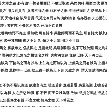
焉
大軍之後
必有凶年
善者果而已
不敢以取強
果而勿矜
果而勿伐
果
貴左
用兵則貴右
兵者不祥之器
非君子之器
不得已而用之
恬淡為上
自賓
天地相合
以降甘露
民莫之令而自均
始制有名
名亦既有
夫亦將知
強行者有志
不失其所者久
死而不亡者壽
衣養萬物而不為主
常無欲
可名於小
萬物歸焉而不為主
可名於大
以其
言
淡乎其無味
視之不足見
聽之不足聞
用之不可既
興之
將欲奪之
必故與之
是謂微明
柔弱勝剛強
魚不可脫於淵
國之利
作
吾將鎮之以無名之樸無名之樸
夫亦將無欲
無欲以靜
天下將自正
無以為
下德為之而有以為
上仁為之而無以為
上義為之而有以為
上禮
一以盈
萬物得一以生
侯王得一以為天下貞
其致之也
謂天無以清將恐
之
不笑不足以為道
故建言有之
明道若昧
進道若退
夷道若類
上德若
氣以為和
人之所惡
唯孤
寡
不榖
而王公以為稱
故物
或損之而益
或益
以知吾為之有益
不言之教
無為之益
天下希及之