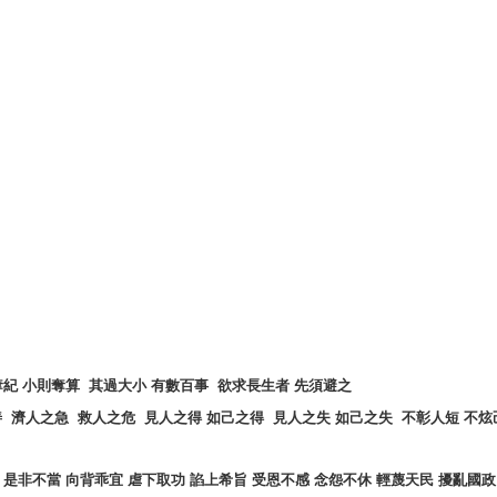
奪紀
小則奪算
其過大小
有數百事
欲求長生者
先須避之
善
濟人之急
救人之危
見人之得
如己之得
見人之失
如己之失
不彰人短
不炫
是非不當
向背乖宜
虐下取功
諂上希旨
受恩不感
念怨不休
輕蔑天民
擾亂國政